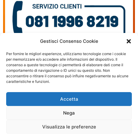
Gestisci Consenso Cookie
Per fornire le migliori esperienze, utilizziamo tecnologie come i cookie
per memorizzare e/o accedere alle informazioni del dispositivo. Il
consenso a queste tecnologie ci permetterà di elaborare dati come il
Recupero Dati SD & MicroSD a Napoli
comportamento di navigazione o ID unici su questo sito. Non
acconsentire o ritirare il consenso può influire negativamente su alcune
caratteristiche e funzioni.
© 2026 Recupero Dati Napoli - P.IVA: 03054500990
Accetta
Privacy policy
|
Cookie Policy
Nega
Questo è un sito Web privato non approvato o affiliato a nessuna delle società i
cui marchi, nomi aziendali o abbreviazioni, nomi di prodotti o loghi compaiono su
Visualizza le preferenze
questo sito Web e sono di proprietà dei rispettivi proprietari. Le informazioni
fornite sono ritenute accurate ma non garantite.