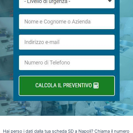
Hai perso i dati dalla tua scheda SD a Napoli? Chiama il numero